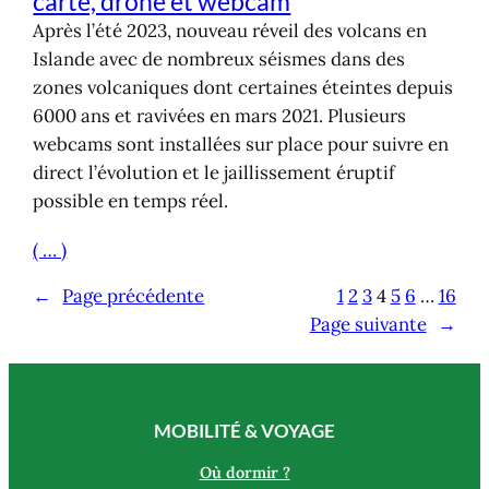
carte, drone et webcam
Après l’été 2023, nouveau réveil des volcans en
Islande avec de nombreux séismes dans des
zones volcaniques dont certaines éteintes depuis
6000 ans et ravivées en mars 2021. Plusieurs
webcams sont installées sur place pour suivre en
direct l’évolution et le jaillissement éruptif
possible en temps réel.
( … )
←
Page précédente
1
2
3
4
5
6
…
16
Page suivante
→
MOBILITÉ & VOYAGE
Où dormir ?