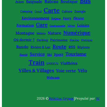
Bus
Bateau
Boutique
Baignade
Avion
Carte
Energie
Camping
Culture
Canal
Environnement
Fleuve
Ferry
Espace
Gare
Loisirs
Formation
Livre
Gastronomie
Numérique
Montagne
Nature
Météo
Où dormir ?
Patrimoine
Parking
Piscine
Pratique
Route
Rando
RSS
Rivière & Lac
Régions
Tourisme
Service
Sport
Ski
Santé
Train
ViaRhôna
UNESCO
Villes & Villages
Vélo
Voie verte
Webcam
|
2026 ©
Webzine Voyage
Propulsé par
W.