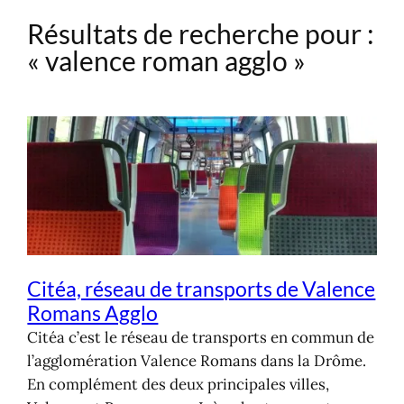
Résultats de recherche pour :
Aller
au
« valence roman agglo »
contenu
Citéa, réseau de transports de Valence
Romans Agglo
Citéa c’est le réseau de transports en commun de
l’agglomération Valence Romans dans la Drôme.
En complément des deux principales villes,