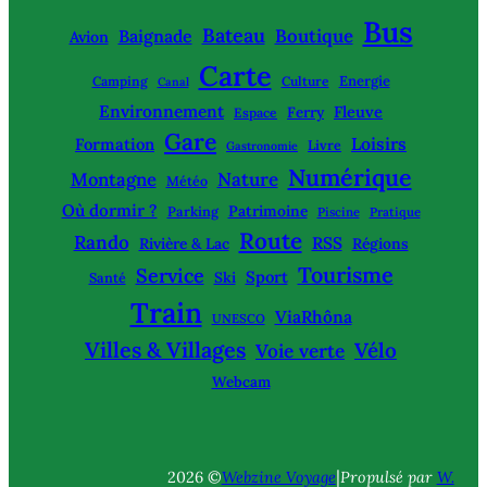
Bus
Bateau
Boutique
Baignade
Avion
Carte
Energie
Camping
Culture
Canal
Environnement
Fleuve
Ferry
Espace
Gare
Loisirs
Formation
Livre
Gastronomie
Numérique
Montagne
Nature
Météo
Où dormir ?
Patrimoine
Parking
Piscine
Pratique
Route
Rando
RSS
Rivière & Lac
Régions
Tourisme
Service
Sport
Ski
Santé
Train
ViaRhôna
UNESCO
Villes & Villages
Vélo
Voie verte
Webcam
|
2026 ©
Webzine Voyage
Propulsé par
W.