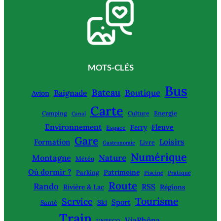
MOTS-CLÉS
Bus
Bateau
Boutique
Baignade
Avion
Carte
Energie
Camping
Culture
Canal
Environnement
Fleuve
Ferry
Espace
Gare
Loisirs
Formation
Livre
Gastronomie
Numérique
Montagne
Nature
Météo
Où dormir ?
Patrimoine
Parking
Piscine
Pratique
Route
Rando
RSS
Rivière & Lac
Régions
Tourisme
Service
Sport
Ski
Santé
Train
ViaRhôna
UNESCO