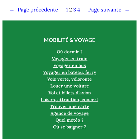
←
Page précédente
1
2
3
4
Page suivante
→
MOBILITÉ & VOYAGE
Où dormir ?
Voyager en train
Voyager en bus
Voyager en bateau, ferry
Voie verte, véloroute
Louer une voiture
Vol et billets d’avion
Loisirs, attraction, concert
Trouver une carte
Agence de voyage
Quel météo ?
Où se baigner ?