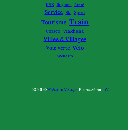
RSS
Régions
Santé
Service
Sport
Ski
Train
Tourisme
ViaRhôna
UNESCO
Villes & Villages
Vélo
Voie verte
Webcam
|
2026 ©
Webzine Voyage
Propulsé par
W.