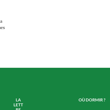
la
ues
LA
OÙ DORMIR ?
LETT
RE