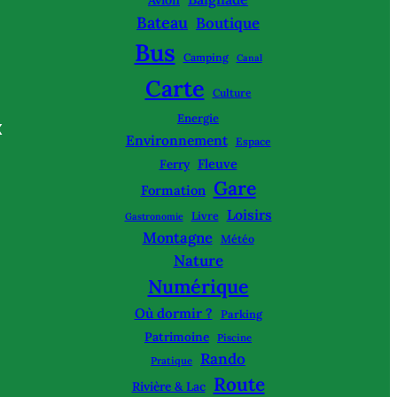
Bateau
Boutique
Bus
Camping
Canal
Carte
Culture
Energie
X
Environnement
Espace
Fleuve
Ferry
Gare
Formation
Loisirs
Livre
Gastronomie
Montagne
Météo
Nature
Numérique
Où dormir ?
Parking
Patrimoine
Piscine
Rando
Pratique
Route
Rivière & Lac