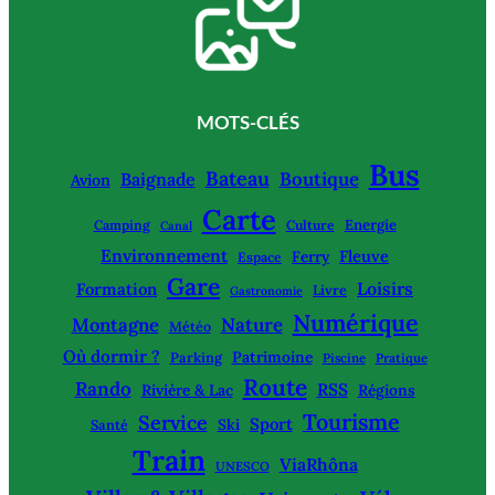
MOTS-CLÉS
Bus
Bateau
Boutique
Baignade
Avion
Carte
Energie
Camping
Culture
Canal
Environnement
Fleuve
Ferry
Espace
Gare
Loisirs
Formation
Livre
Gastronomie
Numérique
Montagne
Nature
Météo
Où dormir ?
Patrimoine
Parking
Piscine
Pratique
Route
Rando
RSS
Rivière & Lac
Régions
Tourisme
Service
Sport
Ski
Santé
Train
ViaRhôna
UNESCO