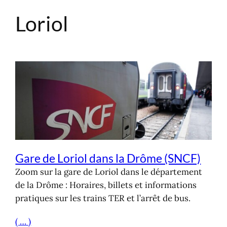
Loriol
Aller
au
contenu
Gare de Loriol dans la Drôme (SNCF)
Zoom sur la gare de Loriol dans le département
de la Drôme : Horaires, billets et informations
pratiques sur les trains TER et l’arrêt de bus.
( … )