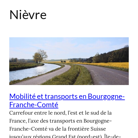
Nièvre
Aller
au
contenu
Mobilité et transports en Bourgogne-
Franche-Comté
Carrefour entre le nord, l’est et le sud de la
France, l’axe des transports en Bourgogne-
Franche-Comté va de la frontière Suisse
jusqu’aux régions Grand Est (nord-est), Île-de-