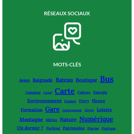
RÉSEAUX SOCIAUX
MOTS-CLÉS
Bus
Bateau
Boutique
Baignade
Avion
Carte
Energie
Camping
Culture
Canal
Environnement
Fleuve
Ferry
Espace
Gare
Loisirs
Formation
Livre
Gastronomie
Numérique
Montagne
Nature
Météo
Où dormir ?
Patrimoine
Parking
Piscine
Pratique