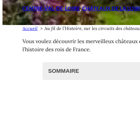
CENTRE-VAL-DE-LOIRE
, 
CHÂTEAUX DE LA LOIR
Accueil
Au fil de l’Histoire, sur les circuits des châtea
Vous voulez découvrir les merveilleux châteaux 
l’histoire des rois de France.
SOMMAIRE
Les châteaux de la Loire
Un voyage dans le temps
L'histoire des châteaux de la 
Des joyaux d'architecture
Les châteaux incontournable
Les jardins de la Loire
Visiter les châteaux de la Loire