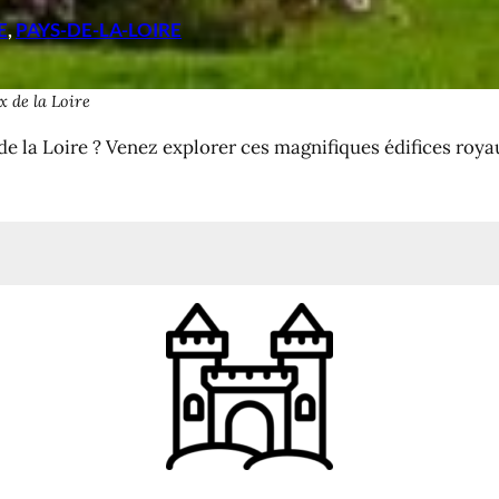
E
, 
PAYS-DE-LA-LOIRE
ux de la Loire
de la Loire ? Venez explorer ces magnifiques édifices ro
Loire
s