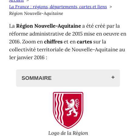
Accueil
La France : régions, départements, cartes et liens
Région Nouvelle-Aquitaine
La
Région Nouvelle-Aquitaine
a été créé par la
réforme administrative de 2015 mise en oeuvre en
2016. Zoom en
chiffres
et en
cartes
sur la
collectivité territoriale de Nouvelle-Aquitaine au
1er janvier 2016 :
SOMMAIRE
La Nouvelle-Aquitaine
Le territoire administratif
Nouvelle-Aquitaine en chiffres
La Nouvelle-Aquitaine en cartes
Transports en Nouvelle-Aquitaine
Logo de la Région
Où dormir en Nouvelle-Aquitaine