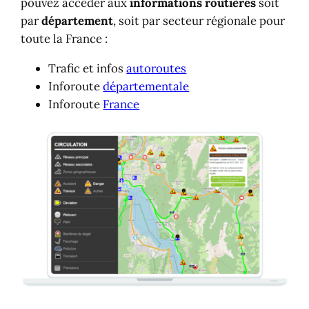
pouvez accéder aux
informations routières
soit
Trafic en France
par
département
, soit par secteur régionale pour
Télépéage et location de véhicules
toute la France :
Trafic et infos
autoroutes
Inforoute
départementale
Inforoute
France