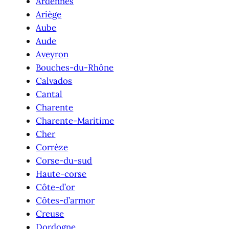
Ardennes
Ariège
Aube
Aude
Aveyron
Bouches-du-Rhône
Calvados
Cantal
Charente
Charente-Maritime
Cher
Corrèze
Corse-du-sud
Haute-corse
Côte-d’or
Côtes-d’armor
Creuse
Dordogne