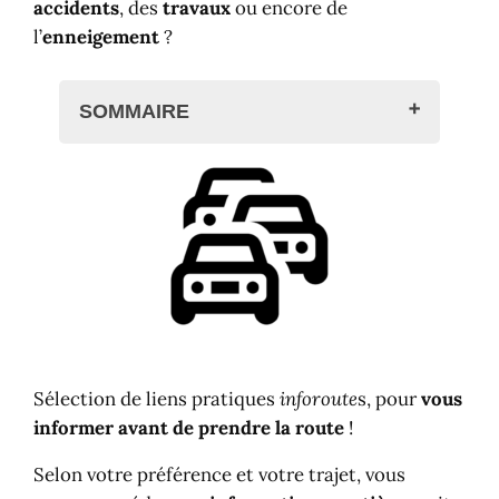
accidents
, des
travaux
ou encore de
l’
enneigement
?
SOMMAIRE
Inforoute départementale
Inforoute France
Inforoute Massif-Central
Inforoute France Méditerranée
Secteur France Sud-Ouest
Secteur France Centre-Ouest
Inforoute France Atlantique
Secteur France Ouest
Sélection de liens pratiques
inforoute
s, pour
vous
Secteur France Centre-Est
informer avant de prendre la route
!
Secteur France Est
Inforoute France Nord
Selon votre préférence et votre trajet, vous
Secteur France Nord-Ouest