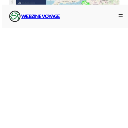
WEBZINE VOYAGE
Capture d’écran : Inforoute France
Par secteurs régionaux, accès direct aux
informations routières
:
Inforoute Massif-Central