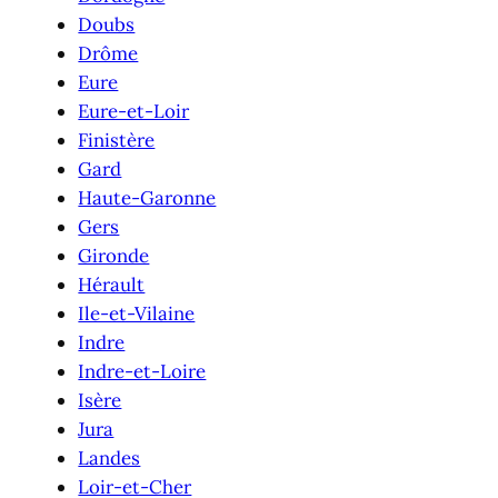
Doubs
Drôme
Eure
Eure-et-Loir
Finistère
Gard
Haute-Garonne
Gers
Gironde
Hérault
Ile-et-Vilaine
Indre
Indre-et-Loire
Isère
Jura
Landes
Loir-et-Cher