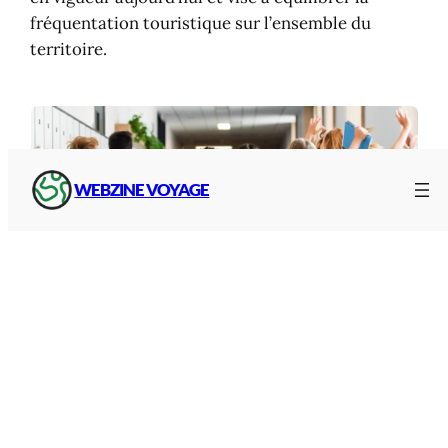
fréquentation touristique sur l’ensemble du
territoire.
WEBZINE VOYAGE
Zones et dates des vacances
Pour vous y retrouver, retrouvez ici le
calendrier
des vacances en France par zone
(A,B,C) pour
cette année et la suivante, avec plusieurs
liens