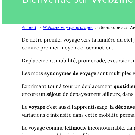
Accueil
Webzine Voyage pratique
Bienvenue sur We
De notre premier voyage vers la lumière du ciel j
comme premier moyen de locomotion.
Déplacement, mobilité, promenade, excursion, r
Les mots
synonymes de voyage
sont multiples e
Exprimant tour à tour un déplacement
quotidie
encore un
séjour
de dépaysement ailleurs, dans
Le
voyage
c’est aussi l’apprentissage, la
découve
variations d’intensité dans cette mobilité perm
Le voyage comme
leitmotiv
incontournable, dans 