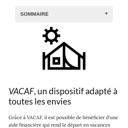
SOMMAIRE
VACAF, un dispositif adapté à toutes
les envies
VACAF en bref
Où partir avec l'aide aux vacances
VACAF ?
La Méditerranée : entre plaisirs
balnéaires et animations
Nature et authenticité océanique
VACAF
, un dispositif adapté à
Montagne, campagne et
hébergements insolites
toutes les envies
Conseils pour organiser son séjour
Zoom Camping Direct
Grâce à
VACAF
, il est possible de bénéficier d’une
Camping, bungalow, camping-car
aide financière qui rend le départ en vacances