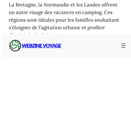
La Bretagne, la Normandie et les Landes offrent
un autre visage des vacances en camping. Ces
régions sont idéales pour les familles souhaitant
s’éloigner de l’agitation urbaine et profiter
d’activités de plein air.
WEBZINE VOYAGE
En Bretagne, les paysages sauvages et les plages
immenses raviront les amateurs de grands
espaces. Les campings familiaux y proposent
souvent piscines, aires de jeux et animations
adaptées à tous les âges. La Normandie séduit
par son authenticité et son patrimoine, tandis
que les Landes sont réputées pour leur douceur
de vivre et leur proximité avec la nature.
Montagne, campagne et
hébergements insolites