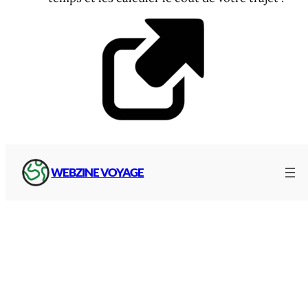
Cartes autoroutières, guides
WEBZINE VOYAGE
Vous cherchez une carte papier ? Un guide pour
votre trajet ?
Découvrez les différentes cartes proposées par
l’institut géographique national :
France routière et autoroutière, guides
touristiques :
boutique IGN