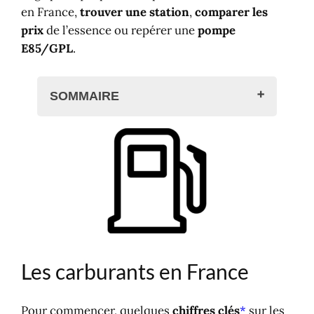
prix
de l’essence ou repérer une
pompe
E85/GPL
.
SOMMAIRE
Les carburants en France
Les carburants
Les stations
Les distributeurs
Les véhicules électriques
Prix des carburants et localisation des
stations
Prix des carburants
Les carburants en France
Toutes les stations-service
Total Energies
Pour commencer, quelques
chiffres clés
*
sur les
Carte des stations E85
carburants routiers dans l’hexagone et leur