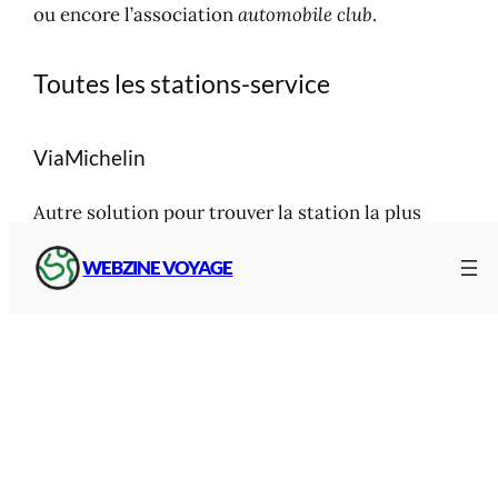
Toutes les stations-service
ViaMichelin
WEBZINE VOYAGE
Autre solution pour trouver la station la plus
proche pour votre véhicule,
ViaMichelin
.
A partir d’une
carte
, vous pouvez rechercher par
commune, code postal ou par zoom
cartographique la ou les stations à proximité.