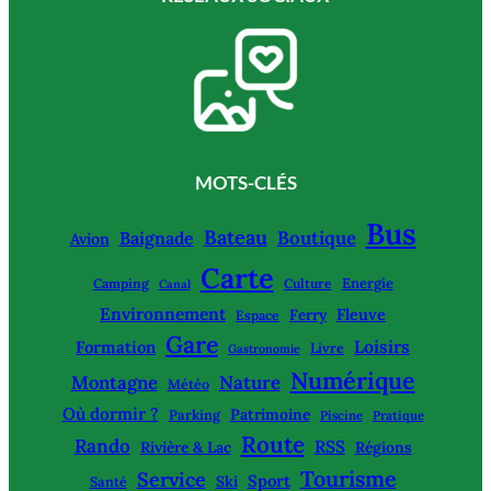
MOTS-CLÉS
Bus
Bateau
Boutique
Baignade
Avion
Carte
Energie
Camping
Culture
Canal
Environnement
Fleuve
Ferry
Espace
Gare
Loisirs
Formation
Livre
Gastronomie
Numérique
Montagne
Nature
Météo
Où dormir ?
Patrimoine
Parking
Piscine
Pratique
Route
Rando
RSS
Rivière & Lac
Régions
Tourisme
Service
Sport
Ski
Santé