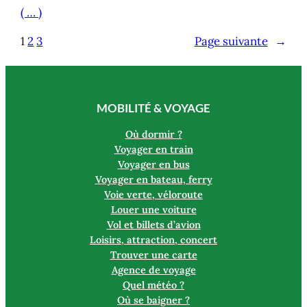
( … )
1
2
3
Page suivante
→
MOBILITÉ & VOYAGE
Où dormir ?
Voyager en train
Voyager en bus
Voyager en bateau, ferry
Voie verte, véloroute
Louer une voiture
Vol et billets d’avion
Loisirs, attraction, concert
Trouver une carte
Agence de voyage
Quel météo ?
Où se baigner ?