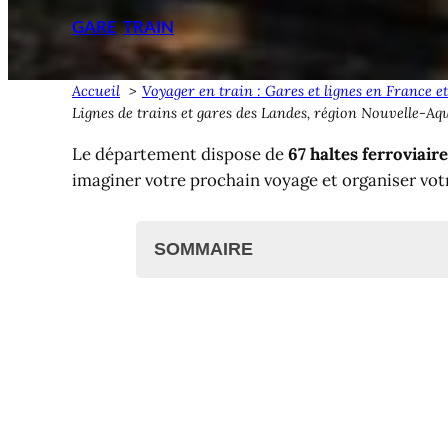
GARE
TRAIN
Accueil
Voyager en train : Gares et lignes en France e
Lignes de trains et gares des Landes, région Nouvelle-Aqu
Le département dispose de
67 haltes ferroviair
imaginer votre prochain voyage et organiser vot
SOMMAIRE
Gares des Landes (SNCF)
Liste des haltes et gares des
Les trains dans les Landes
Acheter un billet de train ?
Lignes de trains des Landes
Carte des lignes et gares des Land