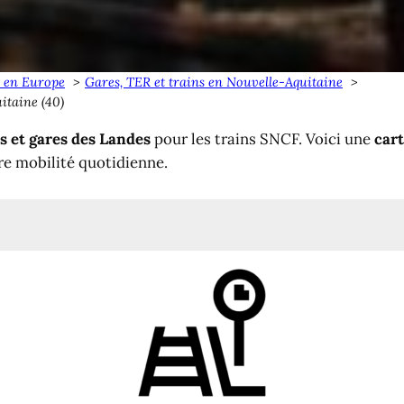
t en Europe
Gares, TER et trains en Nouvelle-Aquitaine
itaine (40)
es et gares des Landes
pour les trains SNCF. Voici une
car
re mobilité quotidienne.
 Landes
es