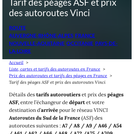
Tarif des péages ASF et prix
des autoroutes Vinci
ROUTE
AUVERGNE-RHÔNE-ALPES
FRANCE
NOUVELLE-AQUITAINE
OCCITANIE
PAYS-DE-
LA-LOIRE
Accueil
Liste, cartes et tarifs des autoroutes en France
Prix des autoroutes et tarifs des péages en France
Tarif des péages ASF et prix des autoroutes Vinci
Détails des
tarifs autoroutiers
et prix des
péages
ASF,
entre l’échangeur de
départ
et votre
destination d’
arrivée
pour le réseau
VINCI
Autoroutes du Sud de la France
(
ASF
) des
autoroutes suivantes :
A7 / A8 / A9 / A46 / A54
/ A61 / A62 / A66 / A68 / A72 /A75 / A709
.