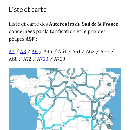
Offre badge télépéage autoroute
Liste et carte
Le réseau en France
Votre trajet sur autoroute
Liste et carte des
Autoroutes du Sud de la France
concernées par la tarification et le prix des
péages
ASF
:
A7
/
A8
/
A9
/ A46 / A54 / A61 / A62 / A66 /
A68 / A72 /
A750
/ A709