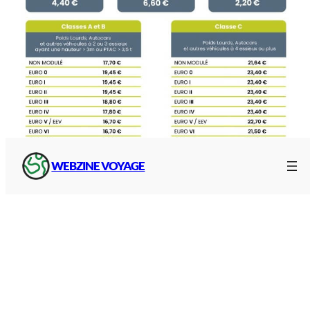
WEBZINE VOYAGE
Prix des péages A63
Calculez le prix
Pour un estimer précisément le prix des péages
de A63, découvrez le
calculateur
officiel qui vous
permet de connaître le prix au fil de l’autoroute