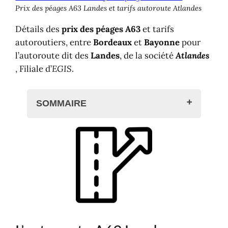
Prix des péages A63 Landes et tarifs autoroute Atlandes
Détails des
prix des péages A63
et tarifs
autoroutiers, entre
Bordeaux
et
Bayonne
pour
l’autoroute dit des
Landes
, de la société
Atlandes
, Filiale d’
EGIS
.
SOMMAIRE
L'autoroute A63 Landes
Cartes de l'autoroute A63 des Landes
Carte de l'A63 en France
Entrées, sorties et sites
touristiques
Carte interactive
Prix des péages A63 Landes
Calculez le prix