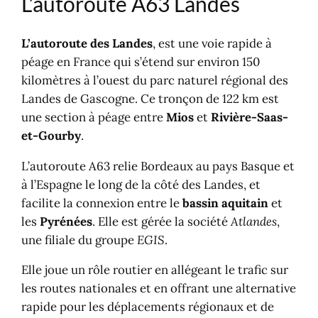
L’autoroute A63 Landes
Autres tarifs autoroutiers
Trafic, accident, bouchon
L’autoroute des Landes
, est une voie rapide à
Cartes autoroutières, atlas routier
péage en France qui s’étend sur environ 150
Où dormir ?
kilomètres à l’ouest du parc naturel régional des
Offre badge télépéage autoroute
Landes de Gascogne. Ce tronçon de 122 km est
Le réseau en France
une section à péage entre
Mios
et
Rivière-Saas-
Votre trajet sur autoroute
et-Gourby
.
L’autoroute A63 relie Bordeaux au pays Basque et
à l’Espagne le long de la côté des Landes, et
facilite la connexion entre le
bassin aquitain
et
les
Pyrénées
. Elle est gérée la société
Atlandes
,
une filiale du groupe
EGIS
.
Elle joue un rôle routier en allégeant le trafic sur
les routes nationales et en offrant une alternative
rapide pour les déplacements régionaux et de