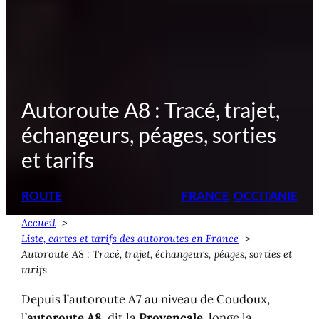
Autoroute A8 : Tracé, trajet,
échangeurs, péages, sorties
et tarifs
ROUTE
FRANCE
OCCITANIE
Accueil
Liste, cartes et tarifs des autoroutes en France
Autoroute A8 : Tracé, trajet, échangeurs, péages, sorties et
tarifs
Depuis l’autoroute A7 au niveau de Coudoux,
l’
autoroute A8
, dit la
Provençale
, longe la