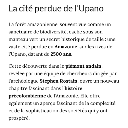
Où se trouve la cité perdue ?
La cité perdue de l’Upano
Podcasts de la cité perdue
Voyager en Équateur ?
La forêt amazonienne, souvent vue comme un
sanctuaire de biodiversité, cache sous son
manteau vert un secret historique de taille : une
vaste cité perdue en
Amazonie
, sur les rives de
l’Upano, datant de
2500 ans
.
Cette découverte dans le
piémont andain
,
révélée par une équipe de chercheurs dirigée par
l’archéologue
Stephen Rostain
, ouvre un nouveau
chapitre fascinant dans l’
histoire
précolombienne
de l’Amazonie. Elle offre
également un aperçu fascinant de la complexité
et de la sophistication des sociétés qui y ont
prospéré.