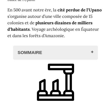
En 500 avant notre ère, la
cité perdue de l’Upano
s’organise autour d’une ville composée de 15
colonies et de
plusieurs dizaines de milliers
d’habitants
. Voyage archéologique en Équateur
et dans les forêts d’Amazonie.
SOMMAIRE
La cité perdue de l'Upano
Découverte et LIDAR
Architecture, urbanisme et jardins
Société et culture de la cité perdue
Une nouvelle histoire de l'Amazonie
Les mystères d'une civilisation
disparue