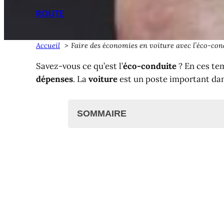
ROUTE
Accueil
Faire des économies en voiture avec l’éco-con
Savez-vous ce qu’est l’
éco-conduite
? En ces tem
dépenses
. La
voiture
est un poste important da
SOMMAIRE
Savoir écoconduire
Bien rouler c'est aussi savoir condu
L'éco-conduite, un savoir-vivre ?
Guide pratique de l'éco-conduite