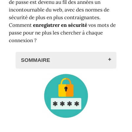
de passe est devenu au fil des années un
incontournable du web, avec des normes de
sécurité de plus en plus contraignantes.
Comment
enregistrer en sécurité
vos mots de
passe pour ne plus les chercher à chaque
connexion ?
SOMMAIRE
Gérer vos mots de passe ?
Compte Google + Chrome
Les étapes pour enregistrer vos mots
de passe
Activer la synchronisation
Enregistrer les mots de passe
Voir et copier vos mots de passe
Aide en ligne