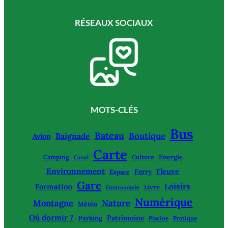
RÉSEAUX SOCIAUX
MOTS-CLÉS
Bus
Bateau
Boutique
Baignade
Avion
Carte
Energie
Camping
Culture
Canal
Environnement
Fleuve
Ferry
Espace
Gare
Loisirs
Formation
Livre
Gastronomie
Numérique
Montagne
Nature
Météo
Où dormir ?
Patrimoine
Parking
Piscine
Pratique