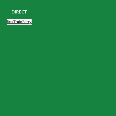
DIRECT
Bus
Train
Ferry