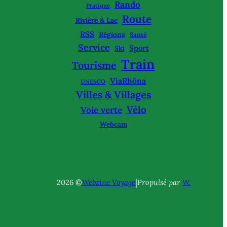
Rando
Pratique
Route
Rivière & Lac
RSS
Régions
Santé
Service
Sport
Ski
Train
Tourisme
ViaRhôna
UNESCO
Villes & Villages
Vélo
Voie verte
Webcam
|
2026 ©
Webzine Voyage
Propulsé par
W.