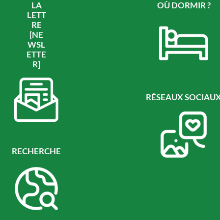
LA
OÙ DORMIR ?
LETT
RE
[NE
WSL
ETTE
R]
RÉSEAUX SOCIAU
RECHERCHE