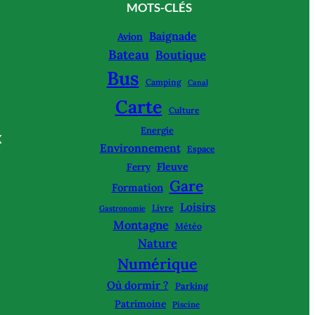
MOTS-CLÉS
Baignade
Avion
Bateau
Boutique
Bus
Camping
Canal
Carte
Culture
Energie
X
Environnement
Espace
Fleuve
Ferry
Gare
Formation
Loisirs
Livre
Gastronomie
Montagne
Météo
Nature
Numérique
Où dormir ?
Parking
Patrimoine
Piscine