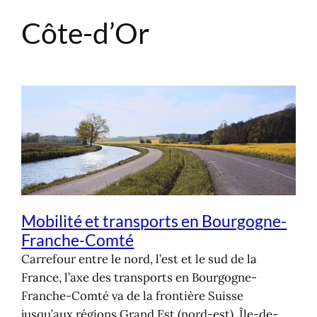
Côte-d’Or
Aller
au
contenu
Mobilité et transports en Bourgogne-
Franche-Comté
Carrefour entre le nord, l’est et le sud de la
France, l’axe des transports en Bourgogne-
Franche-Comté va de la frontière Suisse
jusqu’aux régions Grand Est (nord-est), Île-de-