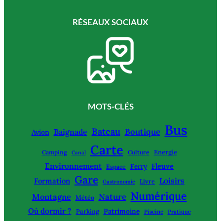
RÉSEAUX SOCIAUX
MOTS-CLÉS
Bus
Bateau
Boutique
Baignade
Avion
Carte
Energie
Camping
Culture
Canal
Environnement
Fleuve
Ferry
Espace
Gare
Loisirs
Formation
Livre
Gastronomie
Numérique
Montagne
Nature
Météo
Où dormir ?
Patrimoine
Parking
Piscine
Pratique