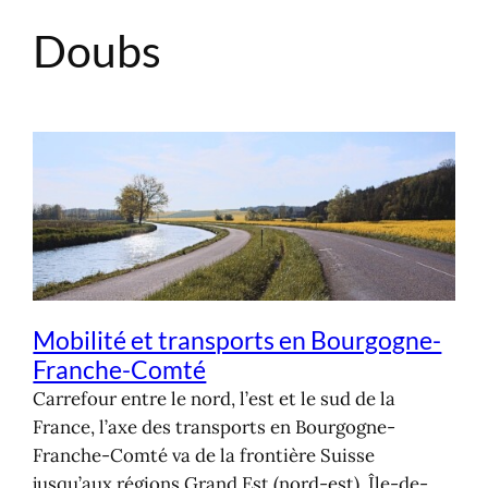
Doubs
Aller
au
contenu
Mobilité et transports en Bourgogne-
Franche-Comté
Carrefour entre le nord, l’est et le sud de la
France, l’axe des transports en Bourgogne-
Franche-Comté va de la frontière Suisse
jusqu’aux régions Grand Est (nord-est), Île-de-