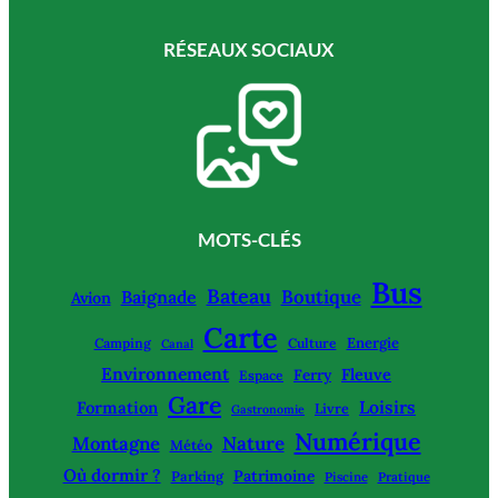
RÉSEAUX SOCIAUX
MOTS-CLÉS
Bus
Bateau
Boutique
Baignade
Avion
Carte
Energie
Camping
Culture
Canal
Environnement
Fleuve
Ferry
Espace
Gare
Loisirs
Formation
Livre
Gastronomie
Numérique
Montagne
Nature
Météo
Où dormir ?
Patrimoine
Parking
Piscine
Pratique