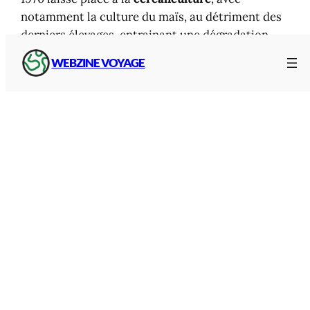
notamment la culture du maïs, au détriment des
derniers élevages, entrainant une dégradation
complète du milieu naturel qui existant depuis
WEBZINE VOYAGE
plusieurs millénaires.
C’est dans ce contexte que la Réserve
Naturelle du marais est créée, en 1984.
La réserve naturelle
Localisation du Marais de Lavours