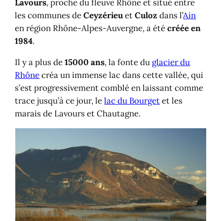
Lavours
, proche du fleuve Rhône et situé entre
les communes de
Ceyzérieu
et
Culoz
dans l’
Ain
en région Rhône-Alpes-Auvergne, a été
créée en
1984
.
Il y a plus de
15000 ans
, la fonte du
glacier du
Rhône
créa un immense lac dans cette vallée, qui
s’est progressivement comblé en laissant comme
trace jusqu’à ce jour, le
lac du Bourget
et les
marais de Lavours et Chautagne.