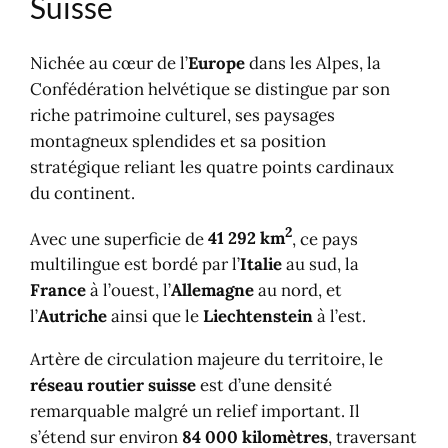
Suisse
… à la vignette numérisée
Vignette électronique, mode d'emploi
Nichée au cœur de l’
Europe
dans les Alpes, la
Avantages de la vignette
Confédération helvétique se distingue par son
électronique
riche patrimoine culturel, ses paysages
Défis et solutions
montagneux splendides et sa position
Carte du réseau soumis à la vignette
stratégique reliant les quatre points cardinaux
Comparaison européenne
du continent.
Histoires des autoroutes Suisse
2
Avec une superficie de
41 292 km
, ce pays
multilingue est bordé par l’
Italie
au sud, la
France
à l’ouest, l’
Allemagne
au nord, et
l’
Autriche
ainsi que le
Liechtenstein
à l’est.
Artère de circulation majeure du territoire, le
réseau routier suisse
est d’une densité
remarquable malgré un relief important. Il
s’étend sur environ
84 000 kilomètres
, traversant