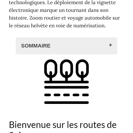
technologiques. Le déploiement de la vignette
électronique marque un tournant dans son
histoire. Zoom routier et voyage automobile sur
le réseau helvète en voie de numérisation.
SOMMAIRE
Bienvenue sur les routes de Suisse
Carte des routes nationales en
Suisse
Les autoroutes en Suisse
Développement géographique du
réseau
Défis techniques et
environnementaux
Bienvenue sur les routes de
Financement autoroutier en Suisse
De la vignette autocollante…