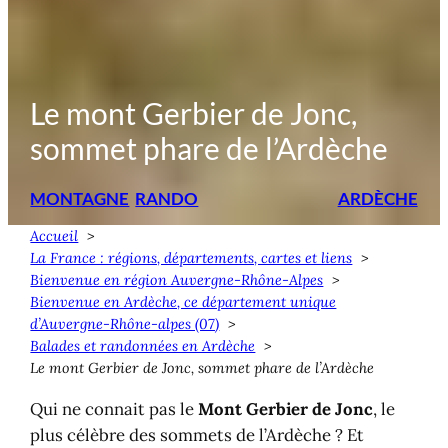
Le mont Gerbier de Jonc,
sommet phare de l’Ardèche
MONTAGNE
RANDO
ARDÈCHE
Accueil
La France : régions, départements, cartes et liens
Bienvenue en région Auvergne-Rhône-Alpes
Bienvenue en Ardèche, ce département unique
d’Auvergne-Rhône-alpes (07)
Balades et randonnées en Ardèche
Le mont Gerbier de Jonc, sommet phare de l’Ardèche
Qui ne connait pas le
Mont Gerbier de Jonc
, le
plus célèbre des sommets de l’Ardèche ? Et