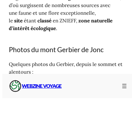
d’où surgissent de nombreuses sources avec
une faune et une flore exceptionnelle,
le
site
étant
classé
en ZNIEFF,
zone naturelle
d’intérêt écologique
.
Photos du mont Gerbier de Jonc
Quelques photos du Gerbier, depuis le sommet et
alentours :
WEBZINE VOYAGE
Outre de la
restauration
avec 3 restaurants, café
et bar à proximité,
douze forains
proposant des