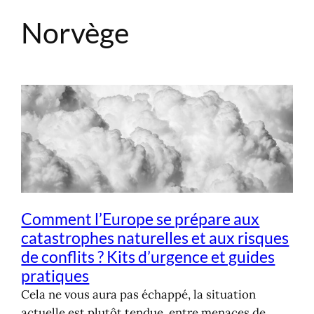
Norvège
Aller
au
contenu
Comment l’Europe se prépare aux
catastrophes naturelles et aux risques
de conflits ? Kits d’urgence et guides
pratiques
Cela ne vous aura pas échappé, la situation
actuelle est plutôt tendue, entre menaces de