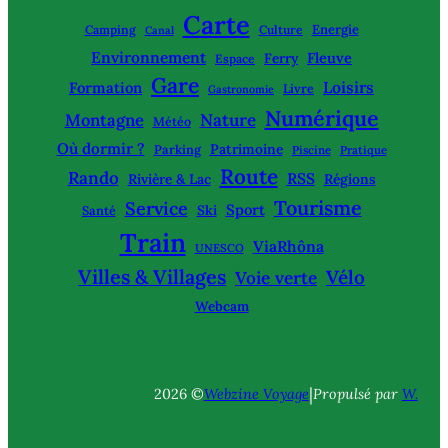
Carte
Energie
Camping
Culture
Canal
Environnement
Fleuve
Ferry
Espace
Gare
Loisirs
Formation
Livre
Gastronomie
Numérique
Montagne
Nature
Météo
Où dormir ?
Patrimoine
Parking
Piscine
Pratique
Route
Rando
RSS
Rivière & Lac
Régions
Tourisme
Service
Sport
Ski
Santé
Train
ViaRhôna
UNESCO
Villes & Villages
Vélo
Voie verte
Webcam
|
2026 ©
Webzine Voyage
Propulsé par
W.