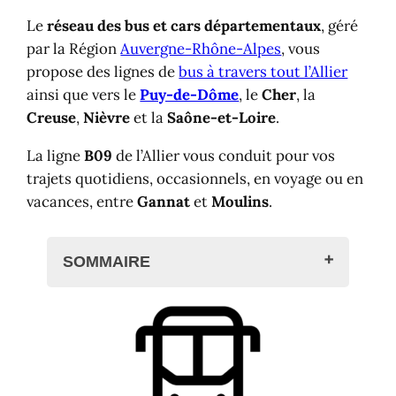
Le
réseau des bus et cars départementaux
, géré
par la Région
Auvergne-Rhône-Alpes
, vous
propose des lignes de
bus à travers tout l’Allier
ainsi que vers le
Puy-de-Dôme
, le
Cher
, la
Creuse
,
Nièvre
et la
Saône-et-Loire
.
La ligne
B09
de l’Allier vous conduit pour vos
trajets quotidiens, occasionnels, en voyage ou en
vacances, entre
Gannat
et
Moulins
.
SOMMAIRE
Bus ligne B09 de l'Allier : Ligne,
horaires et arrêts
Bus B09 : Gannat, Moulins
Horaires et arrêts