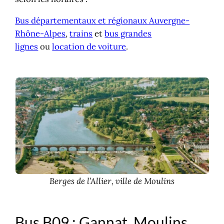
Bus départementaux et régionaux Auvergne-
Rhône-Alpes
,
trains
et
bus grandes
lignes
ou
location de voiture
.
Berges de l’Allier, ville de Moulins
Bus B09 : Gannat, Moulins