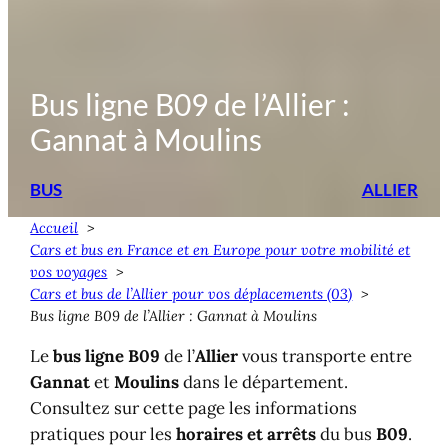
Bus ligne B09 de l’Allier :
Gannat à Moulins
BUS
ALLIER
Accueil
Cars et bus en France et en Europe pour votre mobilité et
vos voyages
Cars et bus de l’Allier pour vos déplacements (03)
Bus ligne B09 de l’Allier : Gannat à Moulins
Le
bus ligne B09
de l’
Allier
vous transporte entre
Gannat
et
Moulins
dans le département.
Consultez sur cette page les informations
pratiques pour les
horaires et arrêts
du bus
B09
.