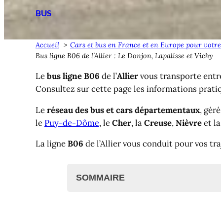
BUS
Accueil
Cars et bus en France et en Europe pour votre
Bus ligne B06 de l’Allier : Le Donjon, Lapalisse et Vichy
Le
bus ligne B06
de l’
Allier
vous transporte ent
Consultez sur cette page les informations prati
Le
réseau des bus et cars départementaux
, gér
le
Puy-de-Dôme
, le
Cher
, la
Creuse
,
Nièvre
et l
La ligne
B06
de l’Allier vous conduit pour vos tr
SOMMAIRE
Bus ligne B06 de l'Allier : Ligne, hor
Bus B06 : Le Donjon, Lapalisse, Vic