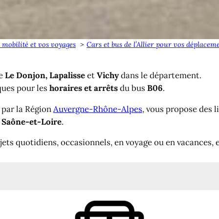
 mobilité et vos voyages
Cars et bus de l’Allier pour vos déplaceme
re
Le Donjon, Lapalisse
et
Vichy
dans le département.
ques pour les
horaires et arrêts
du bus
B06
.
é par la Région
Auvergne-Rhône-Alpes
, vous propose des 
a
Saône-et-Loire
.
ajets quotidiens, occasionnels, en voyage ou en vacances,
aires et arrêts
hy