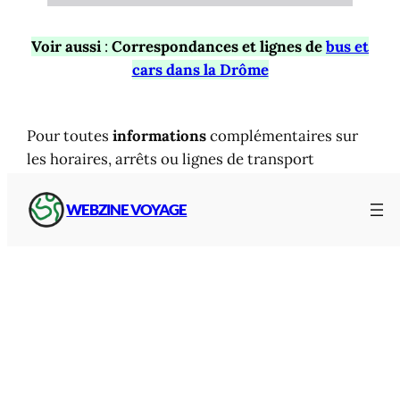
Voir aussi
:
Correspondances et lignes de
bus et
cars dans la Drôme
Pour toutes
informations
complémentaires sur
les horaires, arrêts ou lignes de transport
collectif et pour toutes vos
réclamations
,
renseignez-vous directement :
WEBZINE VOYAGE
auprès du
transporteur de la ligne
concernée
indiquée sur la fiche horaire
du
chauffeur de votre bus
dans les
gares routières de la Drôme
et les
points de vente des cars de la Région.