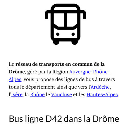
Bus ligne D42 dans la Drôme
Bus Bollène <> Saint-Paul-Trois-
Châteaux <> Montélimar
Horaires et arrêts : bus ligne D42
Gares dans la Drôme
Gares SNCF
Gares routières
Le
réseau de transports en commun de la
Drôme
, géré par la Région
Auvergne-Rhône-
Alpes
, vous propose des lignes de bus à travers
tous le département ainsi que vers l’
Ardèche
,
l’
Isère
, la
Rhône
le
Vaucluse
et les
Hautes-Alpes
.
Bus ligne D42 dans la Drôme