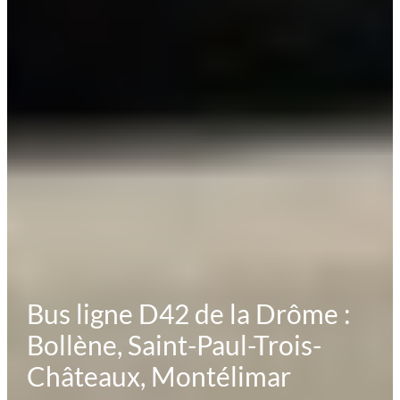
Bus ligne D42 de la Drôme :
Bollène, Saint-Paul-Trois-
Châteaux, Montélimar