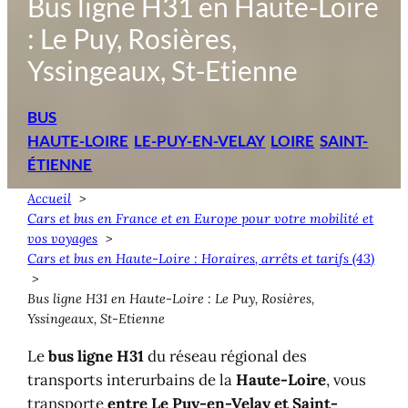
Bus ligne H31 en Haute-Loire
: Le Puy, Rosières,
Yssingeaux, St-Etienne
BUS
HAUTE-LOIRE
LE-PUY-EN-VELAY
LOIRE
SAINT-
ÉTIENNE
Accueil
Cars et bus en France et en Europe pour votre mobilité et
vos voyages
Cars et bus en Haute-Loire : Horaires, arrêts et tarifs (43)
Bus ligne H31 en Haute-Loire : Le Puy, Rosières,
Yssingeaux, St-Etienne
Le
bus ligne H31
du réseau régional des
transports interurbains de la
Haute-Loire
, vous
transporte
entre
Le Puy-en-Velay
et
Saint-