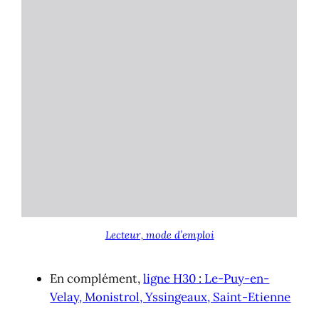
Lecteur, mode d’emploi
En complément,
ligne H30
:
Le-Puy-en-
Velay, Monistrol, Yssingeaux, Saint-Etienne