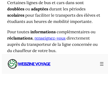
Certaines lignes de bus et cars dans sont
doublées
ou
adaptées
durant les périodes
scolaires
pour faciliter le transports des élèves et
étudiants aux heures de mobilité importante.
Pour toutes
informations
complémentaires ou
réclamations
,
renseignez-vous
directement
auprès du transporteur de la ligne concernée ou
du chauffeur de votre b
us
.
Voir aussi
:
correspondances et lignes de
bus et
WEBZINE VOYAGE
cars de Haute-Loire
Voir aussi :
Correspondances et lignes de
bus
dans la Loire
Gares en Haute-Loire