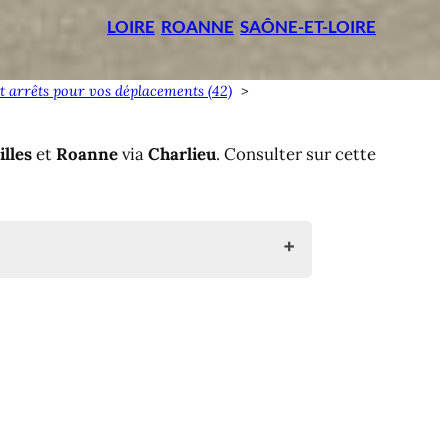
LOIRE
ROANNE
SAÔNE-ET-LOIRE
 et arrêts pour vos déplacements (42)
illes
et
Roanne
via
Charlieu
. Consulter sur cette