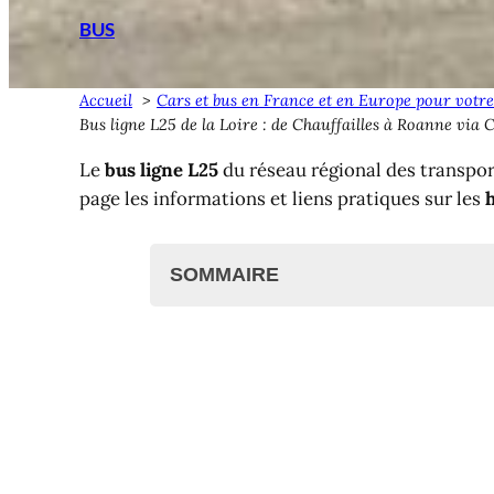
BUS
Accueil
Cars et bus en France et en Europe pour votre
Bus ligne L25 de la Loire : de Chauffailles à Roanne via 
Le
bus ligne L25
du réseau régional des transpor
page les informations et liens pratiques sur les
h
SOMMAIRE
Bus ligne L25 de la Loire
Bus L25 : Chauffailles, Charli
Bus ligne L25 : Horaires et arr
Gares de la Loire
Gares routières
Gares ferroviaires