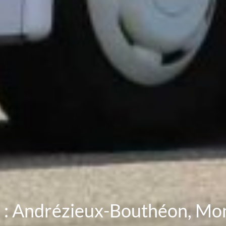
re : Andrézieux-Bouthéon, Mo