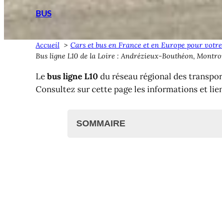
BUS
Accueil
Cars et bus en France et en Europe pour votre
Bus ligne L10 de la Loire : Andrézieux-Bouthéon, Montr
Le
bus ligne L10
du réseau régional des transpor
Consultez sur cette page les informations et lie
SOMMAIRE
Bus ligne L10 dans la Loire
Bus Andrézieux-Bouthéon <>
Bus ligne L10 : Horaires et arr
Gares de la Loire
Gares routières
Gares ferroviaires