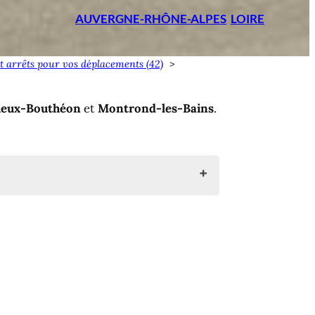
AUVERGNE-RHÔNE-ALPES
LOIRE
 et arrêts pour vos déplacements (42)
ieux-Bouthéon
et
Montrond-les-Bains
.