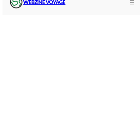
WEBZINE VOYAGE
faciliter le transports des élèves et étudiants aux
heures de mobilité importante.
Pour en savoir plus, renseignez-vous en ligne sur
les
transports scolaires de votre département en
Auvergne-Rhône-Alpes
, auprès du chauffeur de
bus ou directement dans les
gares routières de la
Loire
et les points de vente des cars de la Région.
Voir aussi :
Correspondances et lignes de
bus
dans la Loire
Voir aussi
:
Correspondances et lignes de
bus et
cars en Ardèche
Gares de la Loire
Pour vos correspondances, déplacements et