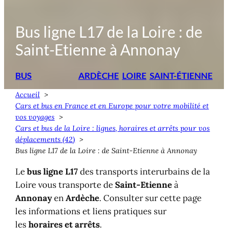
Bus ligne L17 de la Loire : de
Saint-Etienne à Annonay
BUS
ARDÈCHE
LOIRE
SAINT-ÉTIENNE
Accueil
Cars et bus en France et en Europe pour votre mobilité et
vos voyages
Cars et bus de la Loire : lignes, horaires et arrêts pour vos
déplacements (42)
Bus ligne L17 de la Loire : de Saint-Etienne à Annonay
Le
bus ligne L17
des transports interurbains de la
Loire vous transporte de
Saint-Etienne
à
Annonay
en
Ardèche
. Consulter sur cette page
les informations et liens pratiques sur
les
horaires et arrêts
.