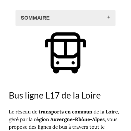
SOMMAIRE
Bus ligne L17 de la Loire
Bus L17 : de Saint-Etienne à
Annonay
Bus ligne L17 : Horaires et arrêts
Gares de la Loire
Gares routières
Gares ferroviaires
Bus grandes lignes
Bus ligne L17 de la Loire
Le réseau de
transports en commun
de la
Loire
,
géré par la
région Auvergne-Rhône-Alpes
, vous
propose des lignes de bus à travers tout le