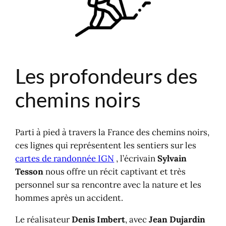
Un homme sur les chemins
noirs
Des rencontres au milieu de
nulle part
L'histoire d'une chute et d'une
Les profondeurs des
marche
La réaction et le voyage
chemins noirs
Du livre au film Sur les
chemins noirs
Cartographie d'une vie
Parti à pied à travers la France des chemins noirs,
Sur les chemins noirs en livre
ces lignes qui représentent les sentiers sur les
Carte des chemins noirs
cartes de randonnée IGN
, l’écrivain
Sylvain
Tesson
nous offre un récit captivant et très
personnel sur sa rencontre avec la nature et les
hommes après un accident.
Le réalisateur
Denis Imbert
, avec
Jean Dujardin