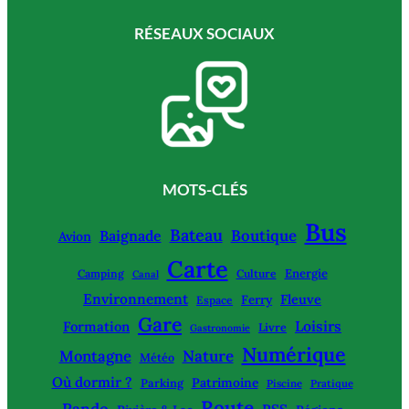
RÉSEAUX SOCIAUX
MOTS-CLÉS
Bus
Bateau
Boutique
Baignade
Avion
Carte
Energie
Camping
Culture
Canal
Environnement
Fleuve
Ferry
Espace
Gare
Loisirs
Formation
Livre
Gastronomie
Numérique
Montagne
Nature
Météo
Où dormir ?
Patrimoine
Parking
Piscine
Pratique
Route