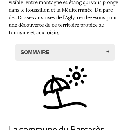
visible, entre montagne et étang qui vous plonge
dans le Roussillon et la Méditerranée. Du parc
des Dosses aux rives de l’Agly, rendez-vous pour
une découverte de ce territoire propice au
tourisme et aux loisirs.
SOMMAIRE
La commune du Barcarès
La mission Racine ?
Un peu d'histoire
Une touche de géographie
Une pincée d'économie
Nuances de tourisme et
patrimoine
Que faire à Barcarès ?
La commune du Barcarès
Se détendre sur les plages