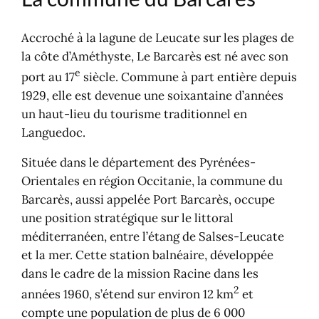
Visiter le Paquebot Lydia
Découvrir l’Allée des Arts
Accroché à la lagune de Leucate sur les plages de
Explorer la nature aux Dosses
la côte d’Améthyste, Le Barcarès est né avec son
Glisser sur l’étang de Salses-
e
port au 17
siècle. Commune à part entière depuis
Leucate
1929, elle est devenue une soixantaine d’années
Flâner au port et au marché
un haut-lieu du tourisme traditionnel en
Participer aux événements
Languedoc.
saisonniers
Située dans le département des Pyrénées-
Faire du vélo le long du littoral
Orientales en région Occitanie, la commune du
Visiter les alentours
Barcarès, aussi appelée Port Barcarès, occupe
Le Barcarès, pluriel des territoires
une position stratégique sur le littoral
Cartes du territoire
méditerranéen, entre l’étang de Salses-Leucate
et la mer. Cette station balnéaire, développée
dans le cadre de la mission Racine dans les
2
années 1960, s’étend sur environ 12 km
et
compte une population de plus de 6 000