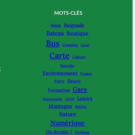
MOTS-CLÉS
Baignade
Avion
Bateau
Boutique
Bus
Camping
Canal
Carte
Culture
Energie
X
Environnement
Espace
Fleuve
Ferry
Gare
Formation
Loisirs
Livre
Gastronomie
Montagne
Météo
Nature
Numérique
Où dormir ?
Parking