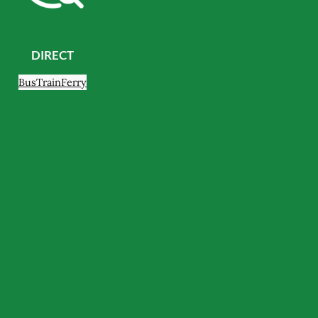
DIRECT
Bus
Train
Ferry