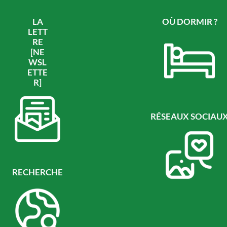
LA
OÙ DORMIR ?
LETT
RE
[NE
WSL
ETTE
R]
RÉSEAUX SOCIAU
RECHERCHE