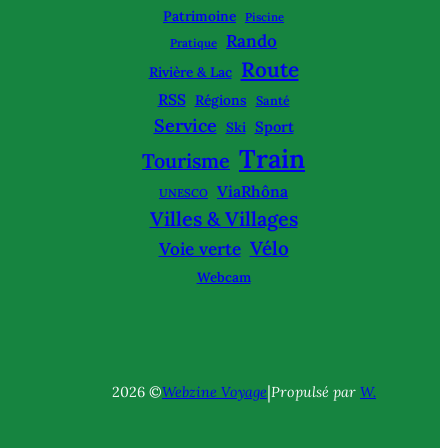
Patrimoine
Piscine
Rando
Pratique
Route
Rivière & Lac
RSS
Régions
Santé
Service
Sport
Ski
Train
Tourisme
ViaRhôna
UNESCO
Villes & Villages
Vélo
Voie verte
Webcam
|
2026 ©
Webzine Voyage
Propulsé par
W.