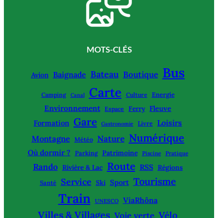
MOTS-CLÉS
Bus
Bateau
Boutique
Baignade
Avion
Carte
Energie
Camping
Culture
Canal
Environnement
Fleuve
Ferry
Espace
Gare
Loisirs
Formation
Livre
Gastronomie
Numérique
Montagne
Nature
Météo
Où dormir ?
Patrimoine
Parking
Piscine
Pratique
Route
Rando
RSS
Rivière & Lac
Régions
Tourisme
Service
Sport
Ski
Santé
Train
ViaRhôna
UNESCO
Villes & Villages
Vélo
Voie verte