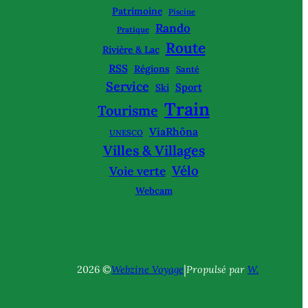
Patrimoine
Piscine
Rando
Pratique
Route
Rivière & Lac
RSS
Régions
Santé
Service
Sport
Ski
Train
Tourisme
ViaRhôna
UNESCO
Villes & Villages
Vélo
Voie verte
Webcam
|
2026 ©
Webzine Voyage
Propulsé par
W.