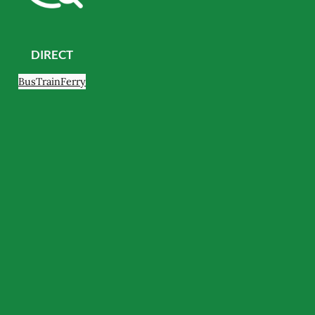
DIRECT
Bus
Train
Ferry