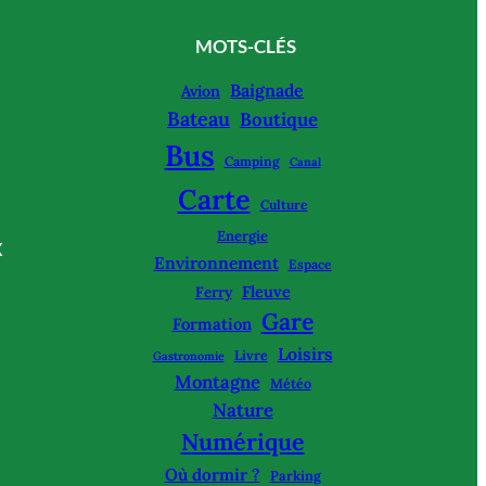
MOTS-CLÉS
Baignade
Avion
Bateau
Boutique
Bus
Camping
Canal
Carte
Culture
Energie
X
Environnement
Espace
Fleuve
Ferry
Gare
Formation
Loisirs
Livre
Gastronomie
Montagne
Météo
Nature
Numérique
Où dormir ?
Parking