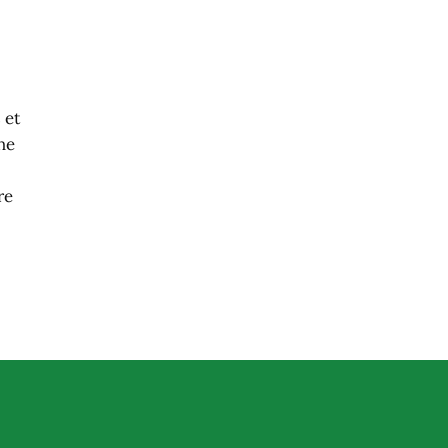
 et
ne
re