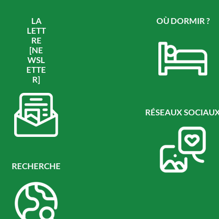
LA
OÙ DORMIR ?
LETT
RE
[NE
WSL
ETTE
R]
RÉSEAUX SOCIAU
RECHERCHE