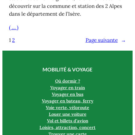
découvrir sur la commune et station des 2 Alpes
dans le département de l’Isère.
( … )
1
2
Page suivante
→
MOBILITÉ & VOYAGE
Où dormir ?
Voyager en train
Voyager en bus
Voyager en bateau, ferry
Voie verte, véloroute
Louer une voiture
Vol et billets d’avion
Loisirs, attraction, concert
Trouver une carte