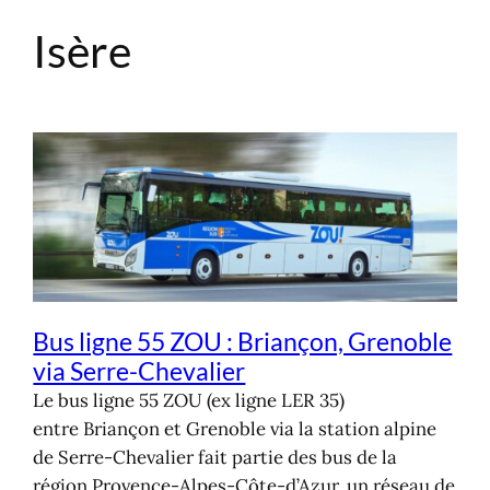
Isère
Aller
au
contenu
Bus ligne 55 ZOU : Briançon, Grenoble
via Serre-Chevalier
Le bus ligne 55 ZOU (ex ligne LER 35)
entre Briançon et Grenoble via la station alpine
de Serre-Chevalier fait partie des bus de la
région Provence-Alpes-Côte-d’Azur, un réseau de