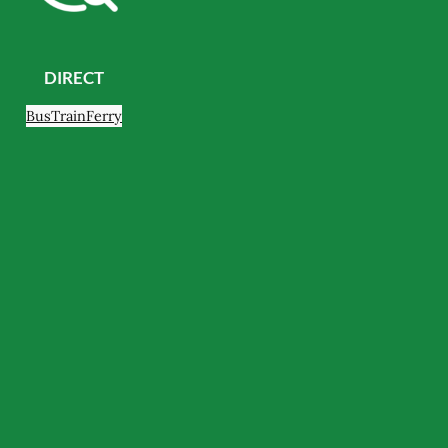
DIRECT
Bus
Train
Ferry