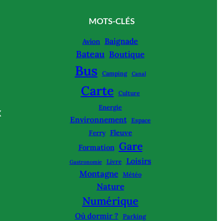
MOTS-CLÉS
Baignade
Avion
Bateau
Boutique
Bus
Camping
Canal
Carte
Culture
Energie
X
Environnement
Espace
Fleuve
Ferry
Gare
Formation
Loisirs
Livre
Gastronomie
Montagne
Météo
Nature
Numérique
Où dormir ?
Parking