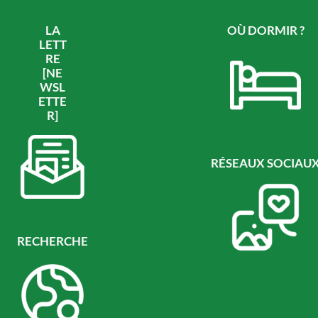
LA
OÙ DORMIR ?
LETT
RE
[NE
WSL
ETTE
R]
RÉSEAUX SOCIAU
RECHERCHE