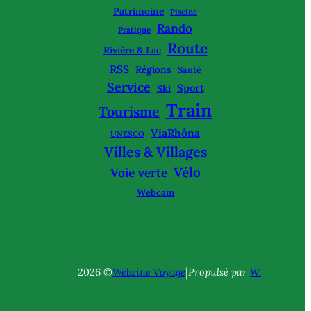
Patrimoine
Piscine
Rando
Pratique
Route
Rivière & Lac
RSS
Régions
Santé
Service
Sport
Ski
Train
Tourisme
ViaRhôna
UNESCO
Villes & Villages
Vélo
Voie verte
Webcam
|
2026 ©
Webzine Voyage
Propulsé par
W.