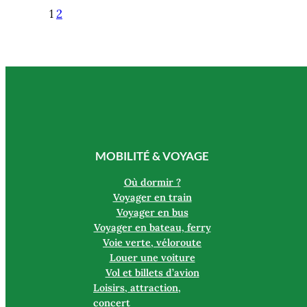
1
2
MOBILITÉ & VOYAGE
Où dormir ?
Voyager en train
Voyager en bus
Voyager en bateau, ferry
Voie verte, véloroute
Louer une voiture
Vol et billets d’avion
Loisirs, attraction,
concert