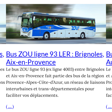
s,
Bus ZOU ligne 93 LER : Brignoles,
Bu
Aix-en-Provence
A
les
Le bus ZOU ligne 93 (ex ligne 4003) entre Brignoles
Le 
et Aix-en-Provence fait partie des bus de la région
et 
ons
Provence-Alpes-Côte-d’Azur, un réseau de liaisons
Pr
interurbaines et trans-départementales pour
in
faciliter vos déplacements.
fac
( … )
( …