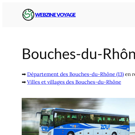
Aller
au
WEBZINE VOYAGE
contenu
Bouches-du-Rhô
➡
Département des Bouches-du-Rhône (13)
en r
➡
Villes et villages des Bouches-du-Rhône