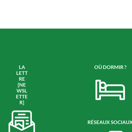
LA
OÙ DORMIR ?
LETT
RE
[NE
WSL
ETTE
R]
RÉSEAUX SOCIAU