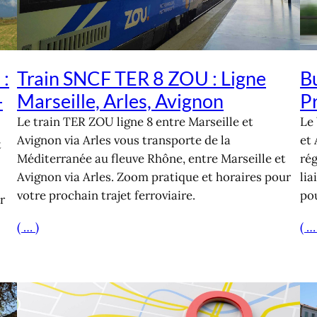
 :
Train SNCF TER 8 ZOU : Ligne
Bu
-
Marseille, Arles, Avignon
P
Le train TER ZOU ligne 8 entre Marseille et
Le 
Avignon via Arles vous transporte de la
et 
t
Méditerranée au fleuve Rhône, entre Marseille et
ré
Avignon via Arles. Zoom pratique et horaires pour
li
votre prochain trajet ferroviaire.
pou
r
( … )
( …