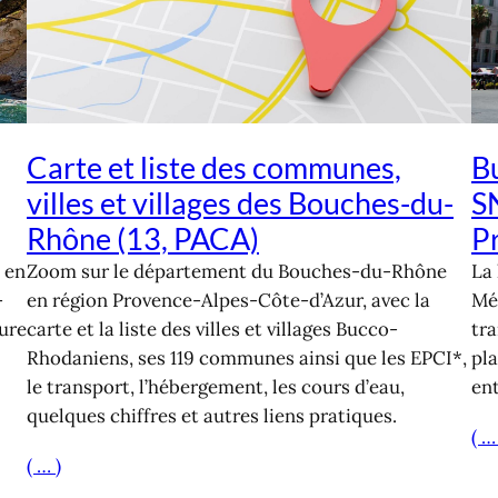
Carte et liste des communes,
Bu
villes et villages des Bouches-du-
S
Rhône (13, PACA)
P
 en
Zoom sur le département du Bouches-du-Rhône
La 
-
en région Provence-Alpes-Côte-d’Azur, avec la
Mét
hure
carte et la liste des villes et villages Bucco-
tra
Rhodaniens, ses 119 communes ainsi que les EPCI*,
pla
le transport, l’hébergement, les cours d’eau,
ent
quelques chiffres et autres liens pratiques.
( …
( … )