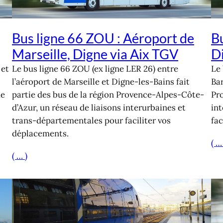
Bus ligne 66 ZOU : Aéroport de
Bu
Marseille, Digne via Aix TGV
D
 et
Le bus ligne 66 ZOU (ex ligne LER 26) entre
Le 
l’aéroport de Marseille et Digne-les-Bains fait
Bar
de
partie des bus de la région Provence-Alpes-Côte-
Pr
d’Azur, un réseau de liaisons interurbaines et
in
trans-départementales pour faciliter vos
fac
déplacements.
( …
( … )