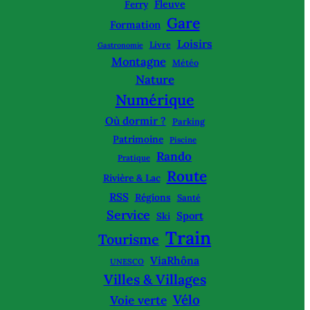
Fleuve
Ferry
Gare
Formation
Loisirs
Livre
Gastronomie
Montagne
Météo
Nature
Numérique
Où dormir ?
Parking
Patrimoine
Piscine
Rando
Pratique
Route
Rivière & Lac
RSS
Régions
Santé
Service
Sport
Ski
Train
Tourisme
ViaRhôna
UNESCO
Villes & Villages
Vélo
Voie verte