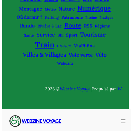
Numérique
Montagne
Nature
Météo
Où dormir ?
Patrimoine
Parking
Piscine
Pratique
Route
Rando
RSS
Rivière & Lac
Régions
Tourisme
Service
Sport
Ski
Santé
Train
ViaRhôna
UNESCO
Villes & Villages
Vélo
Voie verte
Webcam
|
2026 ©
Webzine Voyage
Propulsé par
W.
WEBZINE VOYAGE