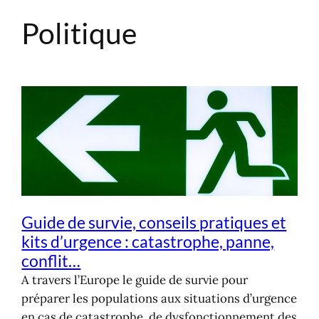
Politique
Aller
au
contenu
Guide de survie, conseils pratiques et
kits d’urgence : catastrophe, panne,
conflit…
A travers l’Europe le guide de survie pour
préparer les populations aux situations d’urgence
en cas de catastrophe, de dysfonctionnement des