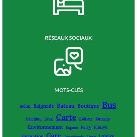
RÉSEAUX SOCIAUX
MOTS-CLÉS
Bus
Bateau
Boutique
Baignade
Avion
Carte
Energie
Camping
Culture
Canal
Environnement
Fleuve
Ferry
Espace
Gare
Loisirs
Formation
Livre
Gastronomie