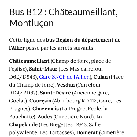
Bus B12 : Châteaumeillant,
Montluçon
Cette ligne des
bus Région du département de
l’Allier
passe par les arrêts suivants :
Châteaumeillant
(Champ de foire, place de
l’église),
Saint-Maur
(Les Mas carrefour
D62/D943),
Gare SNCF de l’Allier
,),
Culan
(Place
du Champ de foire),
Vesdun
(Carrefour
RD4/RD67),
Saint-Désiré
(Ancienne gare,
Goëlat),
Courçais
(Abri-bourg RD 112, Gare, Les
Prugnes),
Chazemais
(La Prugne, École, la
Bouchatte),
Audes
(Cimetière Nord),
La
Chapelaude
(Les Bregettes D943, Salle
polyvalente, Les Tartasses),
Domerat
(Cimetière