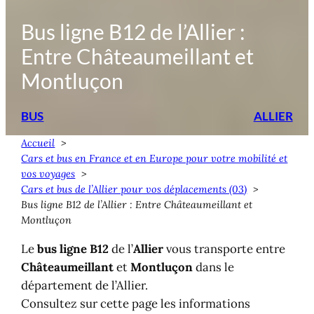
Bus ligne B12 de l’Allier :
Entre Châteaumeillant et
Montluçon
BUS
ALLIER
Accueil
Cars et bus en France et en Europe pour votre mobilité et
vos voyages
Cars et bus de l’Allier pour vos déplacements (03)
Bus ligne B12 de l’Allier : Entre Châteaumeillant et
Montluçon
Le
bus ligne B12
de l’
Allier
vous transporte entre
Châteaumeillant
et
Montluçon
dans le
département de l’Allier.
Consultez sur cette page les informations