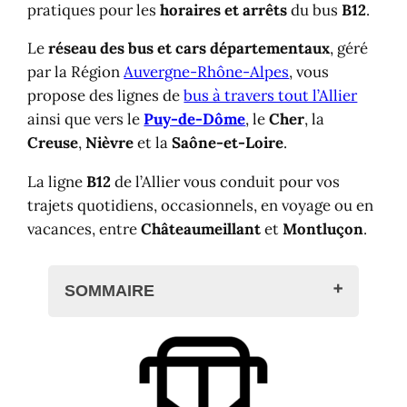
pratiques pour les
horaires et arrêts
du bus
B12
.
Le
réseau des bus et cars départementaux
, géré
par la Région
Auvergne-Rhône-Alpes
, vous
propose des lignes de
bus à travers tout l’Allier
ainsi que vers le
Puy-de-Dôme
, le
Cher
, la
Creuse
,
Nièvre
et la
Saône-et-Loire
.
La ligne
B12
de l’Allier vous conduit pour vos
trajets quotidiens, occasionnels, en voyage ou en
vacances, entre
Châteaumeillant
et
Montluçon
.
SOMMAIRE
Bus ligne B12 de l'Allier : Ligne,
horaires et arrêts
Bus B12 : Châteaumeillant, Montluçon