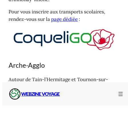
Pour vous inscrire aux transports scolaires,
rendez-vous sur la
page dédiée
:
Arche-Agglo
Autour de Tain-l’Hermitage et Tournon-sur-
Rhône, c’est le
service mobilités et transports
de
WEBZINE VOYAGE
l’agglomération qui gère le transport scolaire.
Pour en savoir plus, vous inscrire,
rendez-vous
ici
: